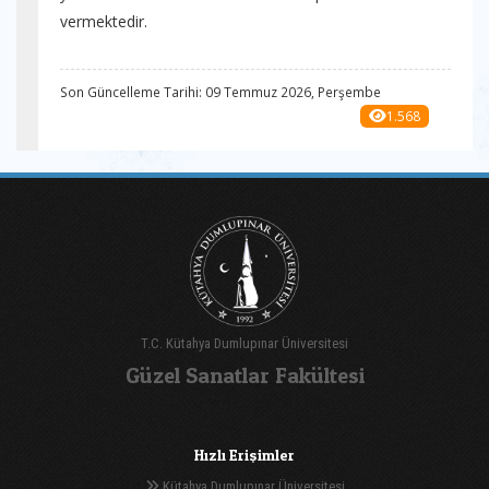
vermektedir.
Son Güncelleme Tarihi: 09 Temmuz 2026, Perşembe
1.568
T.C. Kütahya Dumlupınar Üniversitesi
Güzel Sanatlar Fakültesi
Hızlı Erişimler
Kütahya Dumlupınar Üniversitesi