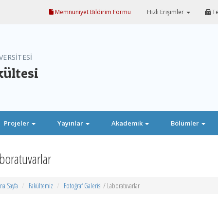
Memnuniyet Bildirim Formu
Hızlı Erişimler
Te
VERSİTESİ
kültesi
Projeler
Yayınlar
Akademik
Bölümler
boratuvarlar
na Sayfa
Fakültemiz
Fotoğraf Galerisi
/ Laboratuvarlar