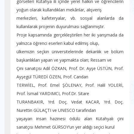
görselleri Kütahya ili içinde yerel halkın ve öğrencilerin
yoğun olarak kullandıkları mekânlar, alışveriş
merkezleri, kafeteryalar, vb. sosyal alanlarda da
kullanılarak projenin duyurulması sağlanmıştır.
Proje kapsamında gerçekleştirilen her iki yarışmada da
yalnızca öğrenci eserleri kabul edilmiş olup,
ülkemizin seçkin üniversitelerinde dekanlık ve bölüm
başkanlıkları yapan ve yapmakta olan; Ressam ve
Çini sanatçısı Adil ÖZKAN, Prof. Dr. Ayşe ÜSTÜN, Prof.
Ayşegül TÜREDİ ÖZEN, Prof. Candan
TERWİEL, Prof. Emel ŞÖLENAY, Prof. Halil YOLERİ,
Prof. İsmail YARDIMCI, Prof.Dr. Sitare
TURANBAKIR, Yrd. Doç. Vedat KACAR, Yrd. Doç.
Nurettin GÜLAÇTI ve UNESCO tarafından
yaşayan insan hazinesi ödülü alan Kütahyalı çini
sanatçısı Mehmet GÜRSOY’un yer aldığı seçici kurul