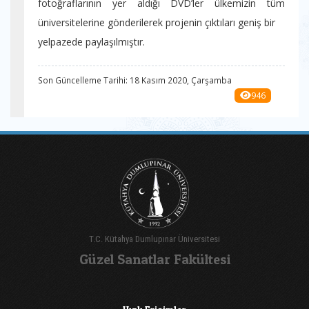
fotoğraflarının yer aldığı DVD’ler ülkemizin tüm
üniversitelerine gönderilerek projenin çıktıları geniş bir
yelpazede paylaşılmıştır.
Son Güncelleme Tarihi: 18 Kasım 2020, Çarşamba
946
T.C. Kütahya Dumlupınar Üniversitesi
Güzel Sanatlar Fakültesi