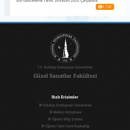
Son Güncelleme Tarihi: 26 Kasım 2025, Çarşamba
1.747
T.C. Kütahya Dumlupınar Üniversitesi
Güzel Sanatlar Fakültesi
Hızlı Erişimler
Kütahya Dumlupınar Üniversitesi
Merkez Kütüphane
Öğrenci Bilgi Sistemi
Öğrenci İşleri Daire Başkanlığı