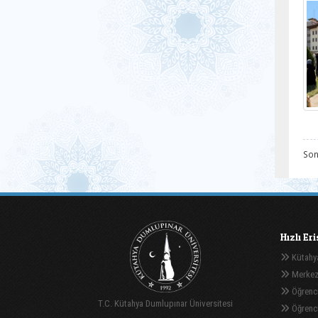
Son
Hızlı Er
Kütahya
Merkez
Öğrenci
T.C. Kütahya Dumlupınar Üniversitesi
Öğrenci 