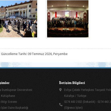
 Güncelleme Tarihi: 09 Temmuz 2026, Perşembe
işimler
İletişim Bilgileri
 Dumlupınar Üniversitesi
Evliya Çelebi Yerleşkesi Tavşanlı Yo
 Kütüphane
Kütahya / Türkiye
 Bilgi Sistemi
0274 443 2502 (Dekanlık) - 0274 443 
İşleri Daire Başkanlığı
(Öğrenci İşleri)