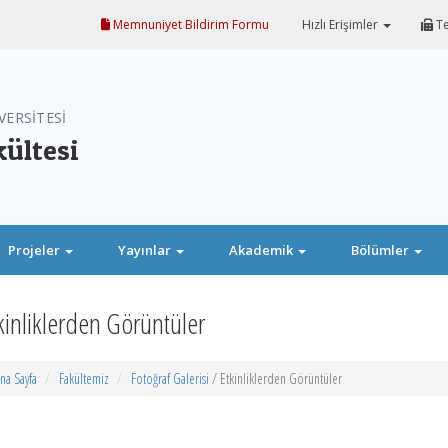
Memnuniyet Bildirim Formu
Hızlı Erişimler
Te
VERSİTESİ
kültesi
Projeler
Yayınlar
Akademik
Bölümler
kinliklerden Görüntüler
na Sayfa
Fakültemiz
Fotoğraf Galerisi
/ Etkinliklerden Görüntüler