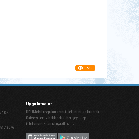
1.243
Uygulamalar
DPUMobil uygulamasını telefonunuza kurarak
lu 10.km
üniversitemiz hakkındaki her şeye cep
telefonunuzdan ulaşabilirsiniz.
2517-2576