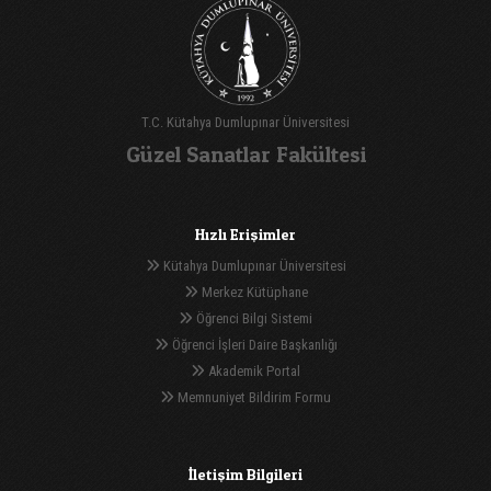
T.C. Kütahya Dumlupınar Üniversitesi
Güzel Sanatlar Fakültesi
Hızlı Erişimler
Kütahya Dumlupınar Üniversitesi
Merkez Kütüphane
Öğrenci Bilgi Sistemi
Öğrenci İşleri Daire Başkanlığı
Akademik Portal
Memnuniyet Bildirim Formu
İletişim Bilgileri