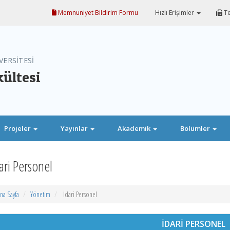
Memnuniyet Bildirim Formu
Hızlı Erişimler
Te
VERSİTESİ
kültesi
Projeler
Yayınlar
Akademik
Bölümler
ari Personel
na Sayfa
Yönetim
İdari Personel
İDARİ PERSONEL