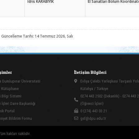
İdris KARABIYIK
El Sanatları Bölüm Koordinat
 Güncelleme Tarihi: 14 Temmuz 2026, Salı
işimler
İletişim Bilgileri
 Dumlupınar Üniversitesi
Evliya Çelebi Yerleşkesi Tavşanlı Yo
 Kütüphane
Kütahya / Türkiye
 Bilgi Sistemi
0274 443 2502 (Dekanlık) - 0274 443 
İşleri Daire Başkanlığı
(Öğrenci İşleri)
ik Portal
0 (274) 443 03 21
yet Bildirim Formu
gsf@dpu.edu.tr
üm hakları saklıdır.