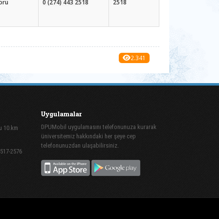
örü
0 (274) 443 2518
2518
2.341
Uygulamalar
DPUMobil uygulamasını telefonunuza kurarak
lu 10.km
üniversitemiz hakkındaki her şeye cep
telefonunuzdan ulaşabilirsiniz.
2517-2576