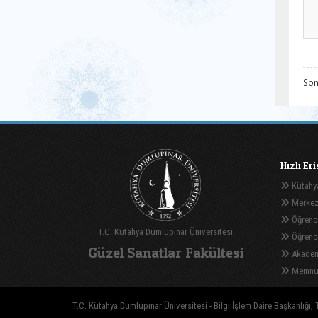
Son
Hızlı Er
Kütahya
Merkez
Öğrenci
T.C. Kütahya Dumlupınar Üniversitesi
Öğrenci 
Güzel Sanatlar Fakültesi
Akadem
Memnuni
T.C. Kütahya Dumlupınar Üniversitesi - Bilgi İşlem Daire Başkanlığı, T