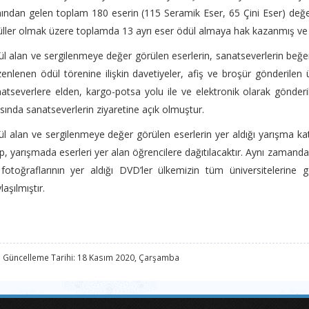
ından gelen toplam 180 eserin (115 Seramik Eser, 65 Çini Eser) değer
ller olmak üzere toplamda 13 ayrı eser ödül almaya hak kazanmış v
l alan ve sergilenmeye değer görülen eserlerin, sanatseverlerin beğ
enlenen ödül törenine ilişkin davetiyeler, afiş ve broşür gönderilen ü
atseverlere elden, kargo-potsa yolu ile ve elektronik olarak gönderi
sında sanatseverlerin ziyaretine açık olmuştur.
l alan ve sergilenmeye değer görülen eserlerin yer aldığı yarışma katal
p, yarışmada eserleri yer alan öğrencilere dağıtılacaktır. Aynı zamanda 
 fotoğraflarının yer aldığı DVD’ler ülkemizin tüm üniversitelerine g
laşılmıştır.
 Güncelleme Tarihi: 18 Kasım 2020, Çarşamba