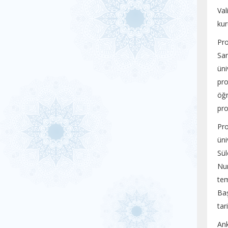
Val
kur
Pro
San
üni
pro
öğr
pro
Pro
üni
Sü
Nu
tem
Baş
tar
Ank