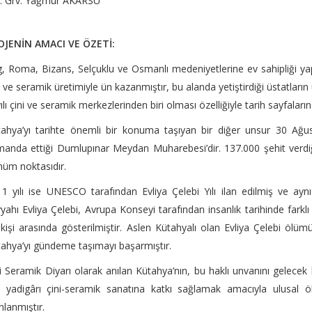
ş. Grv. Yağmur AKARSU
OJENİN AMACI VE ÖZETİ:
g, Roma, Bizans, Selçuklu ve Osmanlı medeniyetlerine ev sahipliği yapa
i ve seramik üretimiyle ün kazanmıştır, bu alanda yetiştirdiği üstatların
ılı çini ve seramik merkezlerinden biri olması özelliğiyle tarih sayfalar
tahya’yı tarihte önemli bir konuma taşıyan bir diğer unsur 30 A
anda ettiği Dumlupınar Meydan Muharebesi’dir. 137.000 şehit verdiğ
üm noktasıdır.
1 yılı ise UNESCO tarafından Evliya Çelebi Yılı ilan edilmiş ve 
yahı Evliya Çelebi, Avrupa Konseyi tarafından insanlık tarihinde fark
kişi arasında gösterilmiştir. Aslen Kütahyalı olan Evliya Çelebi ölü
ahya’yı gündeme taşımayı başarmıştır.
i Seramik Diyarı olarak anılan Kütahya’nın, bu haklı unvanını gelece
 yadigârı çini-seramik sanatına katkı sağlamak amacıyla ulusal ö
nlanmıştır.