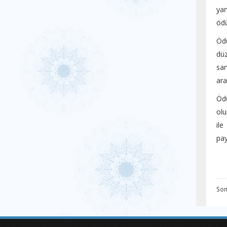
yan
ödü
Ödü
düz
san
ara
Ödü
olu
ile
pay
Son