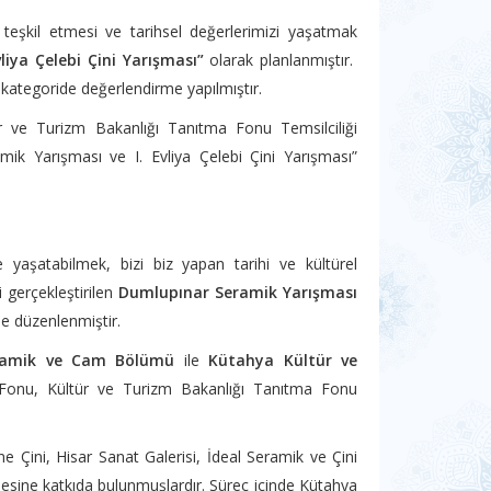
teşkil etmesi ve tarihsel değerlerimizi yaşatmak
iya Çelebi Çini Yarışması”
olarak planlanmıştır.
 kategoride değerlendirme yapılmıştır.
 ve Turizm Bakanlığı Tanıtma Fonu Temsilciliği
mik Yarışması ve I. Evliya Çelebi Çini Yarışması”
de yaşatabilmek, bizi biz yapan tarihi ve kültürel
i gerçekleştirilen
Dumlupınar Seramik Yarışması
de düzenlenmiştir.
Seramik ve Cam Bölümü
ile
Kütahya Kültür ve
 Fonu, Kültür ve Turizm Bakanlığı Tanıtma Fonu
 Çini, Hisar Sanat Galerisi, İdeal Seramik ve Çini
şmesine katkıda bulunmuşlardır. Süreç içinde Kütahya