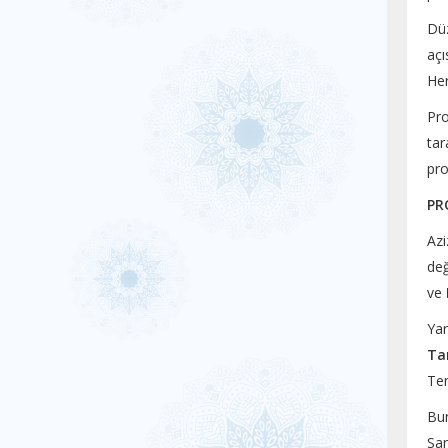
Düz
açı
Her
Pr
tar
pro
PR
Azi
değ
ve
Ya
Ta
Tem
Bun
San