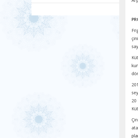
Ar
PR
Fri
çin
say
Kü
kum
dön
201
sey
20 
Küt
Çin
ata
pla