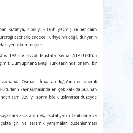
n Kütahya, 7 bin yıllık tarihi geçmişi ile her daim
 ürettiği eserlerle sadece Türkiye'nin değil, dünyanın
ındaki yerini korumuştur.
ğustos 1922’de bizzat Mustafa Kemal ATATÜRK’ün
imiz Dumlupınar Savaşı Türk tarihinde önemli bir
aynı zamanda Osmanlı İmparatorluğu’nun en önemli
lı kültürlerin kaynaşmasında en çok katkıda bulunan
münden tam 329 yıl sonra bile uluslararası düzeyde
k kuşaklara aktarabilmek, Kütahya’nın tanıtımına ve
lçekte çini ve seramik yarışmaları düzenlenmesi