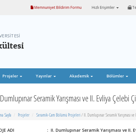
Memnuniyet Bildirim Formu
Hızlı Erişimler
Te
VERSİTESİ
kültesi
Projeler
Yayınlar
Akademik
Bölümler
. Dumlupınar Seramik Yarışması ve II. Evliya Çelebi Çi
na Sayfa
Projeler
Seramik-Cam Bölümü Projeleri
/ II. Dumlupınar Seramik Yarışması ve II
ROJE ADI :
II. Dumlupınar Seramik Yarışması ve II. E