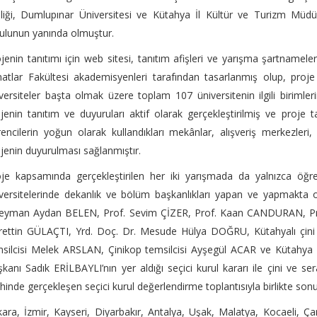
iliği, Dumlupınar Üniversitesi ve Kütahya İl Kültür ve Turizm Mü
ulunun yanında olmuştur.
jenin tanıtımı için web sitesi, tanıtım afişleri ve yarışma şartnameler
atlar Fakültesi akademisyenleri tarafından tasarlanmış olup, proje 
versiteler başta olmak üzere toplam 107 üniversitenin ilgili birimle
jenin tanıtım ve duyuruları aktif olarak gerçekleştirilmiş ve proje ta
encilerin yoğun olarak kullandıkları mekânlar, alışveriş merkezleri,
jenin duyurulması sağlanmıştır.
je kapsamında gerçekleştirilen her iki yarışmada da yalnızca öğren
versitelerinde dekanlık ve bölüm başkanlıkları yapan ve yapmakta 
leyman Aydan BELEN, Prof. Sevim ÇİZER, Prof. Kaan CANDURAN, Pr
rettin GÜLAÇTI, Yrd. Doç. Dr. Mesude Hülya DOĞRU, Kütahyalı çin
silcisi Melek ARSLAN, Çinikop temsilcisi Ayşegül ACAR ve Kütahya Çi
kanı Sadık ERİLBAYLI’nın yer aldığı seçici kurul kararı ile çini ve 
ihinde gerçekleşen seçici kurul değerlendirme toplantısıyla birlikte sonu
ara, İzmir, Kayseri, Diyarbakır, Antalya, Uşak, Malatya, Kocaeli, Çana