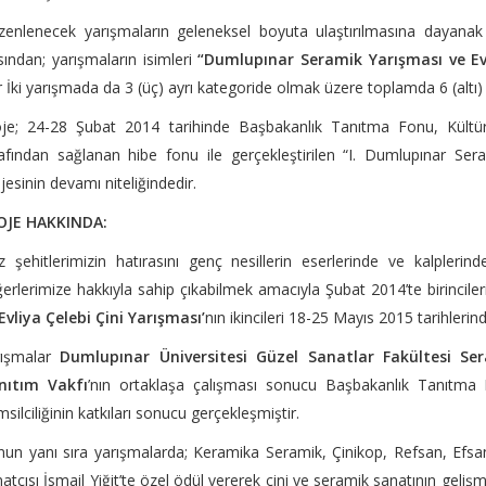
enlenecek yarışmaların geleneksel boyuta ulaştırılmasına dayanak 
sından; yarışmaların isimleri
“Dumlupınar Seramik Yarışması ve Evl
 İki yarışmada da 3 (üç) ayrı kategoride olmak üzere toplamda 6 (altı)
oje; 24-28 Şubat 2014 tarihinde Başbakanlık Tanıtma Fonu, Kültür
afından sağlanan hibe fonu ile gerçekleştirilen “I. Dumlupınar Sera
jesinin devamı niteliğindedir.
OJE HAKKINDA:
z şehitlerimizin hatırasını genç nesillerin eserlerinde ve kalplerin
erlerimize hakkıyla sahip çıkabilmek amacıyla Şubat 2014’te birinciler
Evliya Çelebi Çini Yarışması’
nın ikincileri 18-25 Mayıs 2015 tarihlerin
rışmalar
Dumlupınar Üniversitesi Güzel Sanatlar Fakültesi 
nıtım Vakfı
’nın ortaklaşa çalışması sonucu Başbakanlık Tanıtma
silciliğinin katkıları sonucu gerçekleşmiştir.
un yanı sıra yarışmalarda; Keramika Seramik, Çinikop, Refsan, Efsane
atçısı İsmail Yiğit’te özel ödül vererek çini ve seramik sanatının geli