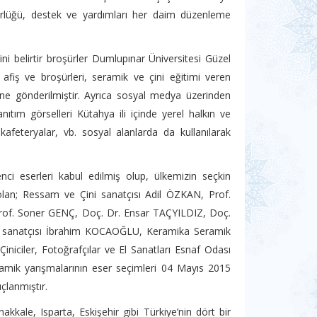
dürlüğü, destek ve yardımları her daim düzenleme
ini belirtir broşürler Dumlupınar Üniversitesi Güzel
afiş ve broşürleri, seramik ve çini eğitimi veren
rine gönderilmiştir. Ayrıca sosyal medya üzerinden
nıtım görselleri Kütahya ili içinde yerel halkın ve
 kafeteryalar, vb. sosyal alanlarda da kullanılarak
ci eserleri kabul edilmiş olup, ülkemizin seçkin
olan; Ressam ve Çini sanatçısı Adil ÖZKAN, Prof.
of. Soner GENÇ, Doç. Dr. Ensar TAÇYILDIZ, Doç.
i sanatçısı İbrahim KOCAOĞLU, Keramika Seramik
niciler, Fotoğrafçılar ve El Sanatları Esnaf Odası
seramik yarışmalarının eser seçimleri 04 Mayıs 2015
çlanmıştır.
kkale, Isparta, Eskişehir gibi Türkiye’nin dört bir