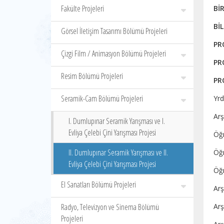
Fakülte Projeleri
B
Görsel İletişim Tasarımı Bölümü Projeleri
PR
Çizgi Film / Animasyon Bölümü Projeleri
P
Resim Bölümü Projeleri
PR
Seramik-Cam Bölümü Projeleri
Yrd
Arş
I. Dumlupınar Seramik Yarışması ve I.
Evliya Çelebi Çini Yarışması Projesi
Öğ
II. Dumlupınar Seramik Yarışması ve II.
Öğr
Evliya Çelebi Çini Yarışması Projesi
Öğr
El Sanatları Bölümü Projeleri
Arş
Radyo, Televizyon ve Sinema Bölümü
Arş
Projeleri