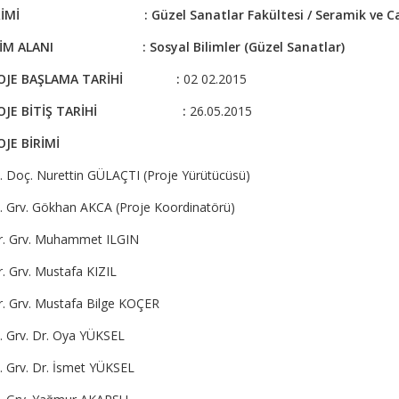
BİRİMİ :
Güzel Sanatlar Fakültesi / Seramik ve
İLİM ALANI :
Sosyal Bilimler (Güzel Sanatlar)
OJE BAŞLAMA TARİHİ :
02 02.2015
ROJE BİTİŞ TARİHİ :
26.05.2015
OJE BİRİMİ
. Doç. Nurettin GÜLAÇTI (Proje Yürütücüsü)
. Grv. Gökhan AKCA (Proje Koordinatörü)
r. Grv. Muhammet ILGIN
. Grv. Mustafa KIZIL
. Grv. Mustafa Bilge KOÇER
. Grv. Dr. Oya YÜKSEL
. Grv. Dr. İsmet YÜKSEL