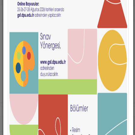
çevrelerinden davet edilen katılımcıları aynı platformda buluşturan sergide,
alanlarında çalışmalar yürüten akademisyenler ile profesyonel grafik tasarımcıların
Duyurular
eserleri de yer aldı. Katılımcıların bireysel tasarım yaklaşımlarını yansıtan posterler;
demokrasi, bağımsızlık, millî birlik, ortak hafıza ve toplumsal dayanışma kavramlarını
Temmuz
GSF 2026 Özel Yetenek Sınavı İlanı
estetik ve kavramsal bir bütünlük içerisinde ele alarak görsel iletişim tasarımının
toplumsal farkındalık oluşturmadaki rolünü ortaya koydu. "Zaferin Adı Türkiye" 15
27
27 Temmuz 2026, Pazartesi -
841
defa okundu.
Temmuz Millî İrade Çağrılı Poster Sergisi, 24 Temmuz 2026 tarihine kadar ziyarete açık
olacak.
Ağustos
Kurumlararası Yatay Geçiş Başvuru
Değerlendirme Sonuçları
03
03 Ağustos 2026, Pazartesi -
106
defa okundu.
Mayıs
Mezun ve Mezun Olacak Son Sınıf
Öğrencilerimizin Dikkatine...
15
15 Mayıs 2026, Cuma -
11687
defa okundu.
(current)
«
1
»
Etkinlikler