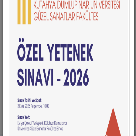
Zaferin Adı Türkiye Sergisi
Kütahya Dumlupınar Üniversitesi Güzel Sanatlar Fakültesi Görsel İletişim Tasarımı
Bölümü tarafından hazırlanan “Zaferin Adı Türkiye 15 Temmuz Millî İrade Çağrılı
Poster Sergisi” Zafer Sergi Salonu’nda ziyaretçileriyle buluştu. Güzel Sanatlar Fakültemiz
Görsel İletişim Tasarımı Bölümü tarafından hazırlanan serginin açılışına personelimiz
ve öğrencilerimiz katıldı. 15 Temmuz Demokrasi ve Millî Birlik Günü kapsamında
hazırlanan sergide görsel iletişim tasarımı ve poster tasarımı tekniğiyle oluşturulan 33
eser, katılımcıların beğenisine sunuldu. Sanatın toplumsal hafızayı güçlendiren ve ortak
değerleri görünür kılan yönünü öne çıkaran sergi, demokrasi bilincinin, millî iradenin
ve toplumsal dayanışma ruhunun görsel iletişim tasarımı disiplini aracılığıyla ifade
edilmesini amaçladı. Türkiye'nin farklı yükseköğretim kurumlarından ve tasarım