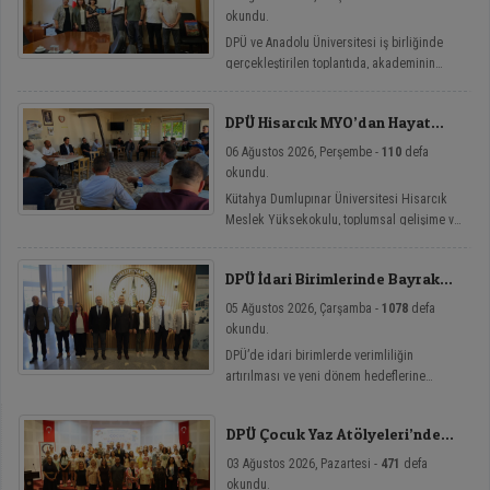
okundu.
DPÜ ve Anadolu Üniversitesi iş birliğinde
gerçekleştirilen toplantıda, akademinin
yenilikçi eğitim modellerine yönelik mikro
yeterlilik çalışmaları ele alındı.
DPÜ Hisarcık MYO’dan Hayat
Üniversitesi Etkinlikleri
06 Ağustos 2026, Perşembe -
110
defa
okundu.
Kütahya Dumlupınar Üniversitesi Hisarcık
Meslek Yüksekokulu, toplumsal gelişime ve
bireysel farkındalığa katkı sağlamayı
amaçlayan Hayat Üniversitesi: Eğitici
DPÜ İdari Birimlerinde Bayrak
Sohbetler etkinlik serisi kapsamında üç
Değişimi
önemli söyleşiye imza attı.
05 Ağustos 2026, Çarşamba -
1078
defa
okundu.
DPÜ’de idari birimlerde verimliliğin
artırılması ve yeni dönem hedeflerine
ulaşılması amacıyla görev değişim törenleri
düzenlendi.
DPÜ Çocuk Yaz Atölyeleri’nde
Dersler Başladı
03 Ağustos 2026, Pazartesi -
471
defa
okundu.