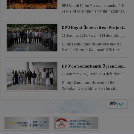
DPÜ Sürekli Eğitim Merkezi tarafından 4. 5.
ve 6. sınıf öğrencilerine yönelik hazırlanan
ve çocukların yaz tatillerini hem eğlenceli
hem de nitelikli gelişim atölyeleriyle
DPÜ Hayat Üniversitesi Projesi
değerlendirmelerini amaçlayan DPÜ Çocuk
Hisarcık’ta
Yaz Atölyeleri programı, düzenlenen açılış
26 Temmuz 2026, Pazar -
628
defa okundu.
töreniyle eğitimlerine başladı.
Kütahya Dumlupınar Üniversitesi Rektörü
Prof. Dr. Süleyman Kızıltoprak, DPÜ Hayat
Üniversitesi projesi kapsamında Hisarcık’ın
Hasanlar köyünde düzenlenen etkinliğe
DPÜ’de Semerkantlı Öğrencilere
katılarak vatandaşlarla buluştu.
Yaz Okulu
26 Temmuz 2026, Pazar -
603
defa okundu.
Kütahya Dumlupınar Üniversitesi ile
Semerkant Devlet Mimarlık ve İnşaat
Mühendisliği Üniversitesi arasında hayata
geçirilen iş birliği kapsamında misafir
öğrenciler yaz okulunda ağırlanıyor.