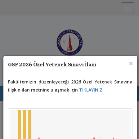
Toggle
T.C. KÜTAHYA DUMLUPINAR ÜNİVERSİTESİ
×
GSF 2026 Özel Yetenek Sınavı İlanı
Güzel Sanatlar Fakültesi
Fakültemizin düzenleyeceği 2026 Özel Yetenek Sınavına
ilişkin ilan metnine ulaşmak için
TIKLAYINIZ
Toggl
Previous
Next