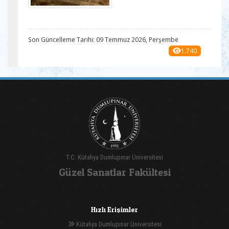
Son Güncelleme Tarihi: 09 Temmuz 2026, Perşembe
1.740
T.C. Kütahya Dumlupınar Üniversitesi
Güzel Sanatlar Fakültesi
Hızlı Erişimler
Kütahya Dumlupınar Üniversitesi