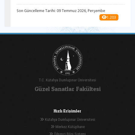
Son Güncelleme Tarihi: 09 Temmuz 2026, Perşembe
1.203
T.C. Kütahya Dumlupınar Üniversitesi
Güzel Sanatlar Fakültesi
Hızlı Erişimler
Kütahya Dumlupınar Üniversitesi
Merkez Kütüphane
Öğrenci Bilgi Sistemi