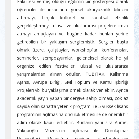
Fakültesi vermiş olduğu eğitimin bir göstergesi olarak
öğrenciler ile insanların görsel okuryazarlık bilincini
attırmayı, birçok kültürel ve sanatsal etkinlik
gerçekleştirmeyi, ulusal ve uluslararası projelere imza
atmayı amaçlayan ve bugüne kadar bunları yerine
getirebilen bir yaklaşım sergilemiştir. Sergiler başta
olmak üzere, çalıştaylar, workshop’lar, konferanslar,
seminerler, sempozyumlar, geleneksel olarak he yıl
organize edilen festivaller, ulusal ve uluslararası
yarışmalardan alınan ödüller, TÜBİTAK, Kalkınma
Ajansı, Avrupa Birliği, Sivil Toplum ve Kamu İşbirliği
Projeleri vb. bu yaklaşıma örnek olarak verilebilir. Ayrıca
akademik yayın yapan bir dergiye sahip olması, çok az
sayıda olan sanatta yeterlik programı ile 5 yüksek lisans
programının açılmasına öncülük etmesi ile de önemli bir
adım olarak kabul edilebilir. Bunların yanı sıra Ahmet
Yakupoğlu Müzesi’nin açılması ile Dumlupınar
Üniversitesi Müzesi’nin yeniden oluşturulmasını