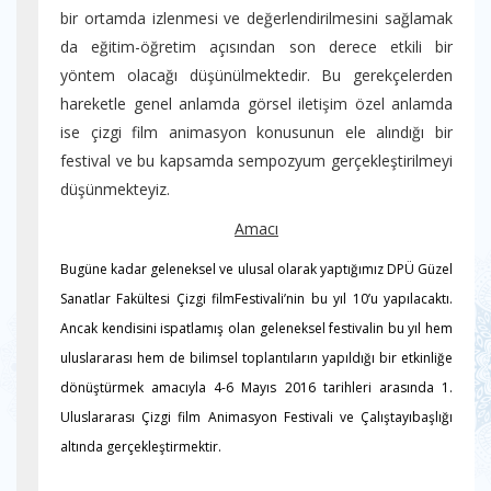
bir ortamda izlenmesi ve değerlendirilmesini sağlamak
da eğitim-öğretim açısından son derece etkili bir
yöntem olacağı düşünülmektedir. Bu gerekçelerden
hareketle genel anlamda görsel iletişim özel anlamda
ise çizgi film animasyon konusunun ele alındığı bir
festival ve bu kapsamda sempozyum gerçekleştirilmeyi
düşünmekteyiz.
Amacı
Bugüne kadar geleneksel ve ulusal olarak yaptığımız DPÜ Güzel
Sanatlar Fakültesi
Çizgi film
Festivali’nin bu yıl 10’u yap
ılacaktı
.
Ancak kendisini ispatlamış olan
geleneksel
festivali
n
bu yıl hem
uluslararası hem de bilimsel toplantıların yapıldığı bir etkinliğe
dönüştürmek amacıyla 4-6 Mayıs 2016 tarihleri arasında
1.
Uluslararası
Çizgi film
Animasyon Festivali
ve Çalıştayı
başlığı
altında gerçekleştirme
ktir.