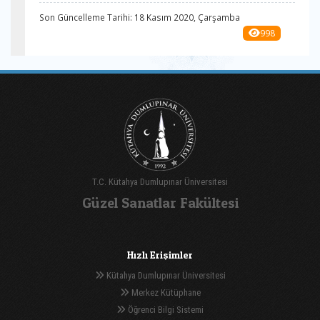
Son Güncelleme Tarihi: 18 Kasım 2020, Çarşamba
998
T.C. Kütahya Dumlupınar Üniversitesi
Güzel Sanatlar Fakültesi
Hızlı Erişimler
Kütahya Dumlupınar Üniversitesi
Merkez Kütüphane
Öğrenci Bilgi Sistemi