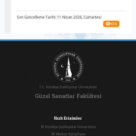
Son Güncelleme Tarihi: 11 Nisan 2026, Cumartesi
858
T.C. Kütahya Dumlupınar Üniversitesi
Güzel Sanatlar Fakültesi
Hızlı Erişimler
Kütahya Dumlupınar Üniversitesi
Merkez Kütüphane