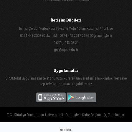
İletişim Bilgileri
Evliya Çelebi Yerleşkesi Tavşanlı Yolu 10.km Kütahya / Türkiye
0274 443 2502 (Dekanlık) - 0274 443 2517-2576 (Öğrenci İşleri)
0 (274) 443 03 21
gsf@dpu.edu.tr
Uygulamalar
DPUMobil uygulamasını telefonunuza kurarak üniversitemiz hakkındaki her şeye
cep telefonunuzdan ulaşabilirsiniz.
T.C. Kütahya Dumlupınar Üniversitesi - Bilgi İşlem Daire Başkanlığı, Tüm hakları
saklıdır.