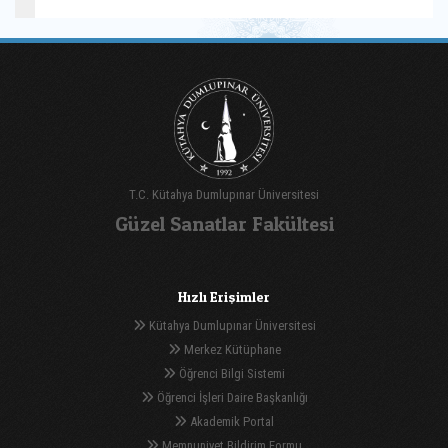
T.C. Kütahya Dumlupınar Üniversitesi
Güzel Sanatlar Fakültesi
Hızlı Erişimler
Kütahya Dumlupınar Üniversitesi
Merkez Kütüphane
Öğrenci Bilgi Sistemi
Öğrenci İşleri Daire Başkanlığı
Akademik Portal
Memnuniyet Bildirim Formu