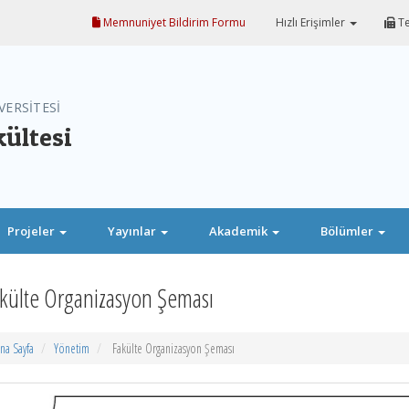
Memnuniyet Bildirim Formu
Hızlı Erişimler
Te
VERSİTESİ
kültesi
Projeler
Yayınlar
Akademik
Bölümler
külte Organizasyon Şeması
na Sayfa
Yönetim
Fakülte Organizasyon Şeması