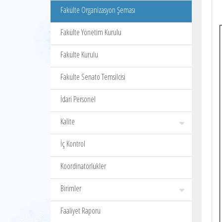
Fakülte Organizasyon Şeması
Fakülte Yönetim Kurulu
Fakülte Kurulu
Fakülte Senato Temsilcisi
İdari Personel
Kalite
İç Kontrol
Koordinatörlükler
Birimler
Faaliyet Raporu