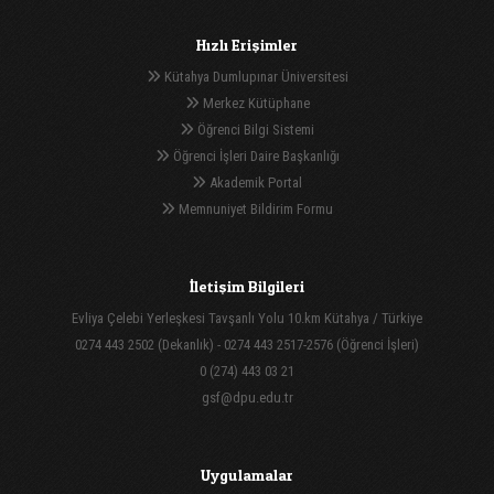
Hızlı Erişimler
Kütahya Dumlupınar Üniversitesi
Merkez Kütüphane
Öğrenci Bilgi Sistemi
Öğrenci İşleri Daire Başkanlığı
Akademik Portal
Memnuniyet Bildirim Formu
İletişim Bilgileri
Evliya Çelebi Yerleşkesi Tavşanlı Yolu 10.km Kütahya / Türkiye
0274 443 2502 (Dekanlık) - 0274 443 2517-2576 (Öğrenci İşleri)
0 (274) 443 03 21
gsf@dpu.edu.tr
Uygulamalar