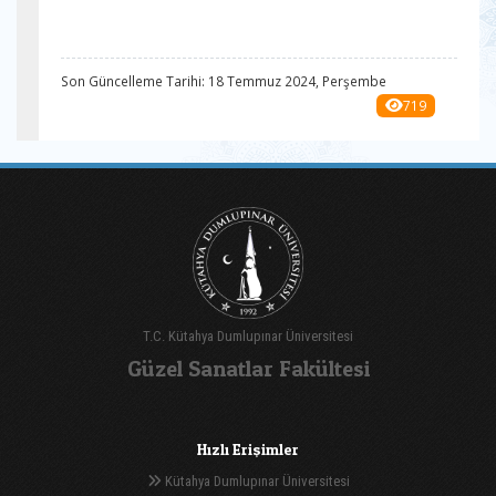
Son Güncelleme Tarihi: 18 Temmuz 2024, Perşembe
719
T.C. Kütahya Dumlupınar Üniversitesi
Güzel Sanatlar Fakültesi
Hızlı Erişimler
Kütahya Dumlupınar Üniversitesi